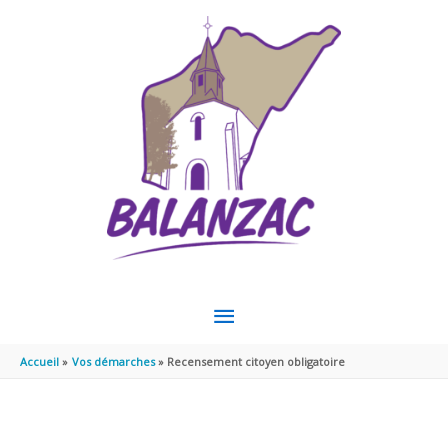
Aller au contenu
Aller au pied de page
MENU
PRINCIPAL
Accueil
Vos démarches
Recensement citoyen obligatoire