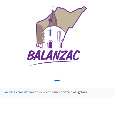
Aller au contenu
Aller au pied de page
MENU
PRINCIPAL
Accueil
Vos démarches
Recensement citoyen obligatoire