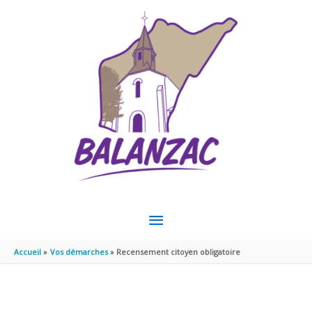
Aller au contenu
Aller au pied de page
MENU
PRINCIPAL
Accueil
Vos démarches
Recensement citoyen obligatoire