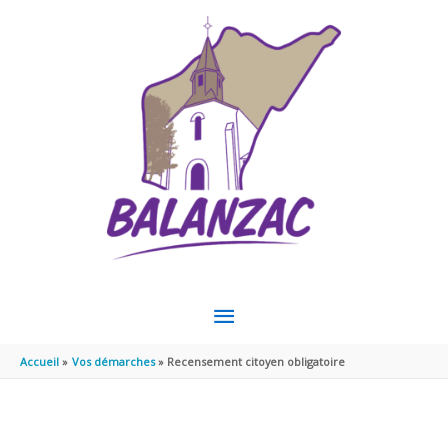
Aller au contenu
Aller au pied de page
MENU
PRINCIPAL
Accueil
Vos démarches
Recensement citoyen obligatoire