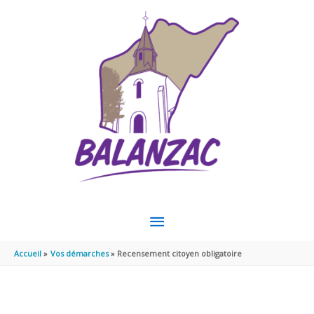
Aller au contenu
Aller au pied de page
MENU
PRINCIPAL
Accueil
Vos démarches
Recensement citoyen obligatoire