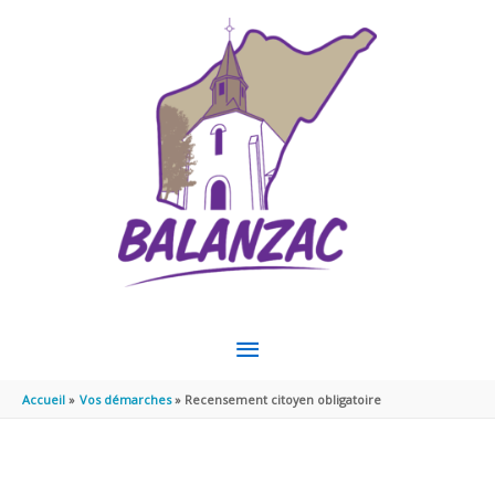
Aller au contenu
Aller au pied de page
MENU
PRINCIPAL
Accueil
Vos démarches
Recensement citoyen obligatoire