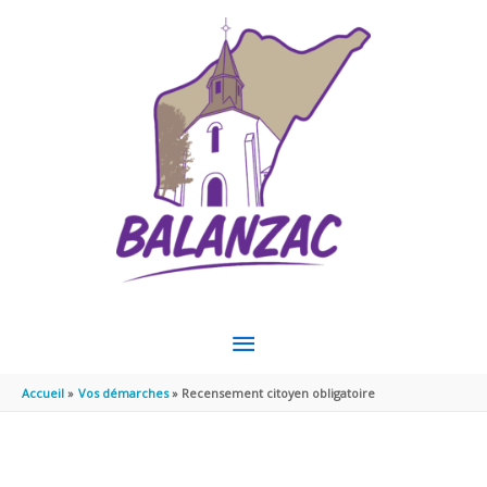
Aller au contenu
Aller au pied de page
MENU
PRINCIPAL
Accueil
Vos démarches
Recensement citoyen obligatoire