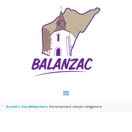
Aller au contenu
Aller au pied de page
MENU
PRINCIPAL
Accueil
Vos démarches
Recensement citoyen obligatoire