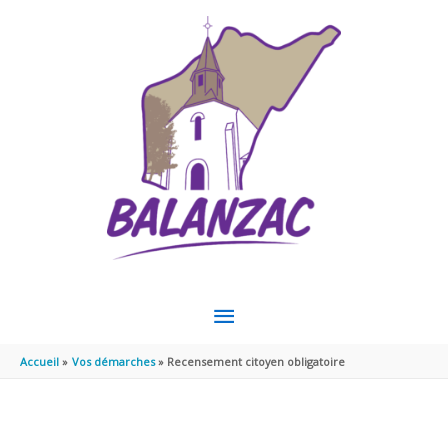
Aller au contenu
Aller au pied de page
MENU
PRINCIPAL
Accueil
Vos démarches
Recensement citoyen obligatoire