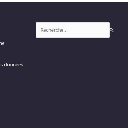
Rechercher :
rme
es données