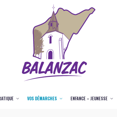
RATIQUE
VOS DÉMARCHES
ENFANCE – JEUNESSE