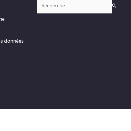
Rechercher :
rme
es données