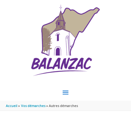
Aller au contenu
Aller au pied de page
MENU
PRINCIPAL
Accueil
Vos démarches
Autres démarches