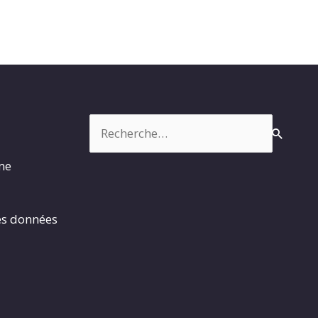
Rechercher :
rme
es données