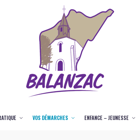
RATIQUE
VOS DÉMARCHES
ENFANCE – JEUNESSE