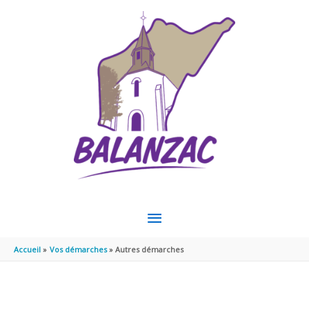
Aller au contenu
Aller au pied de page
MENU
PRINCIPAL
Accueil
Vos démarches
Autres démarches