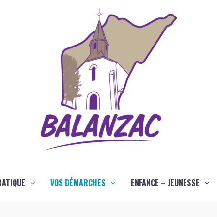
RATIQUE
VOS DÉMARCHES
ENFANCE – JEUNESSE