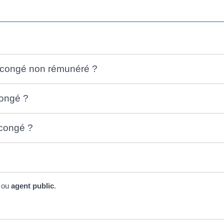
n congé non rémunéré ?
congé ?
 congé ?
ou
agent public
.