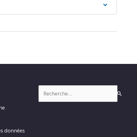
Rechercher :
rme
es données