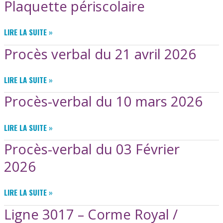
Plaquette périscolaire
DU
18
MAI
PLAQUETTE
LIRE LA SUITE »
2026
PÉRISCOLAIRE
Procès verbal du 21 avril 2026
PROCÈS
LIRE LA SUITE »
VERBAL
Procès-verbal du 10 mars 2026
DU
21
AVRIL
PROCÈS-
LIRE LA SUITE »
2026
VERBAL
Procès-verbal du 03 Février
DU
10
2026
MARS
2026
PROCÈS-
LIRE LA SUITE »
VERBAL
Ligne 3017 – Corme Royal /
DU