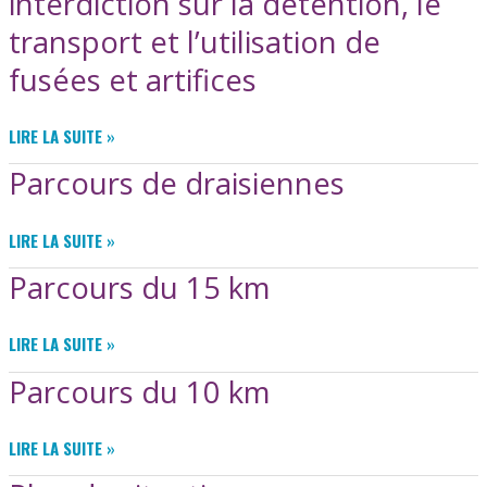
interdiction sur la détention, le
JUIN
transport et l’utilisation de
2026
fusées et artifices
ARRÊTÉ
LIRE LA SUITE »
TEMPORAIRE
Parcours de draisiennes
PORTANT
INTERDICTION
SUR
PARCOURS
LIRE LA SUITE »
LA
DE
DÉTENTION,
Parcours du 15 km
DRAISIENNES
LE
TRANSPORT
PARCOURS
LIRE LA SUITE »
ET
DU
L’UTILISATION
Parcours du 10 km
15
DE
KM
FUSÉES
ET
PARCOURS
LIRE LA SUITE »
ARTIFICES
DU