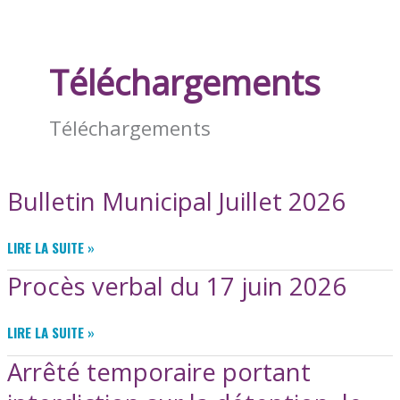
Téléchargements
Téléchargements
Bulletin Municipal Juillet 2026
BULLETIN
LIRE LA SUITE »
MUNICIPAL
Procès verbal du 17 juin 2026
JUILLET
2026
PROCÈS
LIRE LA SUITE »
VERBAL
Arrêté temporaire portant
DU
17