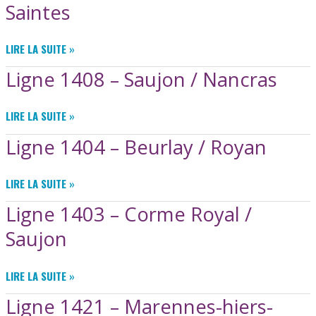
03
Saintes
FÉVRIER
2026
LIGNE
LIRE LA SUITE »
3017
Ligne 1408 – Saujon / Nancras
–
CORME
ROYAL
LIGNE
LIRE LA SUITE »
/
1408
SAINTES
Ligne 1404 – Beurlay / Royan
–
SAUJON
/
LIGNE
LIRE LA SUITE »
NANCRAS
1404
Ligne 1403 – Corme Royal /
–
BEURLAY
Saujon
/
ROYAN
LIGNE
LIRE LA SUITE »
1403
Ligne 1421 – Marennes-hiers-
–