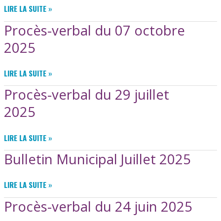
PROCÈS-
LIRE LA SUITE »
VERBAL
Procès-verbal du 07 octobre
DU
25
2025
NOVEMBRE
2025
PROCÈS-
LIRE LA SUITE »
VERBAL
Procès-verbal du 29 juillet
DU
07
2025
OCTOBRE
2025
PROCÈS-
LIRE LA SUITE »
VERBAL
Bulletin Municipal Juillet 2025
DU
29
JUILLET
BULLETIN
LIRE LA SUITE »
2025
MUNICIPAL
Procès-verbal du 24 juin 2025
JUILLET
2025