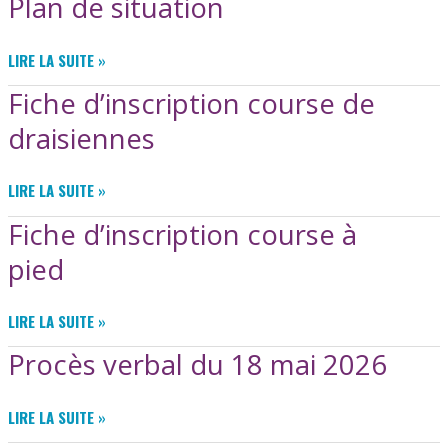
Plan de situation
10
KM
PLAN
LIRE LA SUITE »
DE
Fiche d’inscription course de
SITUATION
draisiennes
FICHE
LIRE LA SUITE »
D’INSCRIPTION
Fiche d’inscription course à
COURSE
DE
pied
DRAISIENNES
FICHE
LIRE LA SUITE »
D’INSCRIPTION
Procès verbal du 18 mai 2026
COURSE
À
PIED
PROCÈS
LIRE LA SUITE »
VERBAL