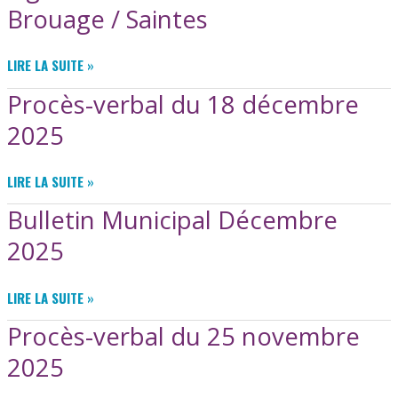
CORME
Brouage / Saintes
ROYAL
/
LIGNE
LIRE LA SUITE »
SAUJON
1421
Procès-verbal du 18 décembre
–
MARENNES-
2025
HIERS-
BROUAGE
PROCÈS-
LIRE LA SUITE »
/
VERBAL
SAINTES
Bulletin Municipal Décembre
DU
18
2025
DÉCEMBRE
2025
BULLETIN
LIRE LA SUITE »
MUNICIPAL
Procès-verbal du 25 novembre
DÉCEMBRE
2025
2025