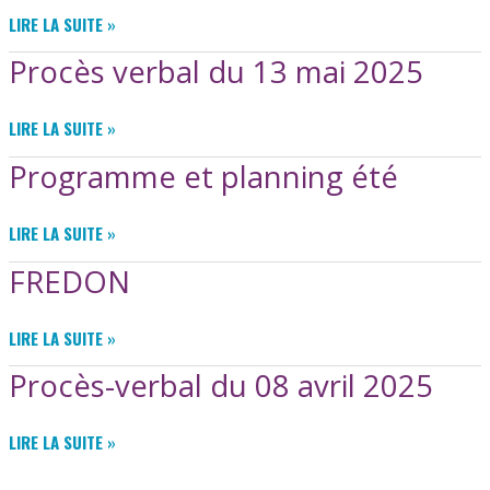
PROCÈS-
LIRE LA SUITE »
VERBAL
Procès verbal du 13 mai 2025
DU
24
JUIN
PROCÈS
LIRE LA SUITE »
2025
VERBAL
Programme et planning été
DU
13
MAI
PROGRAMME
LIRE LA SUITE »
2025
ET
FREDON
PLANNING
ÉTÉ
FREDON
LIRE LA SUITE »
Procès-verbal du 08 avril 2025
PROCÈS-
LIRE LA SUITE »
VERBAL
DU