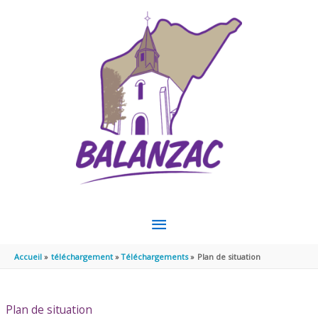
Aller au contenu
Aller au pied de page
MENU
PRINCIPAL
Accueil
téléchargement
Téléchargements
Plan de situation
Plan de situation