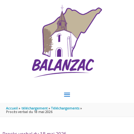
Aller au contenu
Aller au pied de page
MENU
PRINCIPAL
Accueil
téléchargement
Téléchargements
Procès verbal du 18 mai 2026