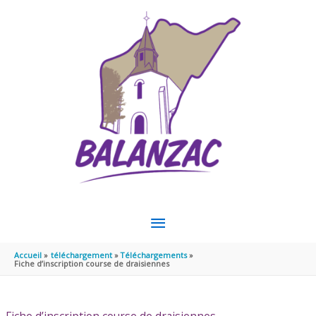
Aller au contenu
Aller au pied de page
MENU
PRINCIPAL
Accueil
téléchargement
Téléchargements
Fiche d’inscription course de draisiennes