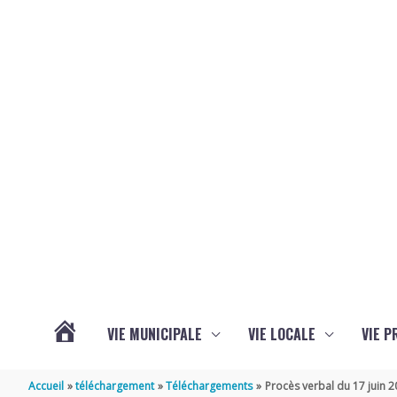
Aller au contenu
Aller au pied de page
VIE MUNICIPALE
VIE LOCALE
VIE P
ACTUALITÉS
Accueil
téléchargement
Téléchargements
Procès verbal du 17 juin 