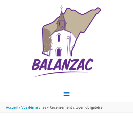
Aller au contenu
Aller au pied de page
MENU
PRINCIPAL
Accueil
Vos démarches
Recensement citoyen obligatoire