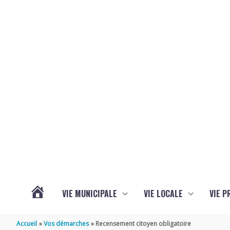
Aller au contenu
Aller au pied de page
VIE MUNICIPALE
VIE LOCALE
VIE P
ACTUALITÉS
Accueil
Vos démarches
Recensement citoyen obligatoire