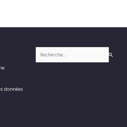
Rechercher :
rme
es données