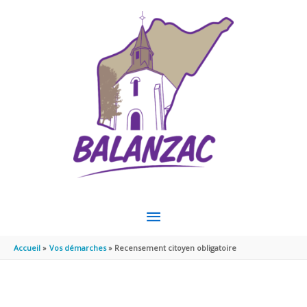
Aller au contenu
Aller au pied de page
MENU
PRINCIPAL
Accueil
Vos démarches
Recensement citoyen obligatoire