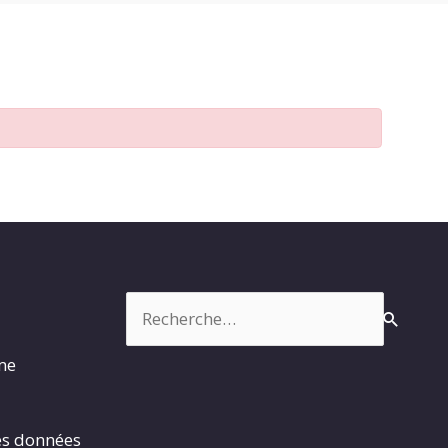
Rechercher :
rme
es données