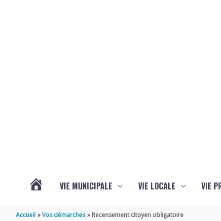
Aller au contenu
Aller au pied de page
VIE MUNICIPALE
VIE LOCALE
VIE P
ACTUALITÉS
Accueil
Vos démarches
Recensement citoyen obligatoire