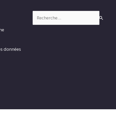
Rechercher :
rme
es données