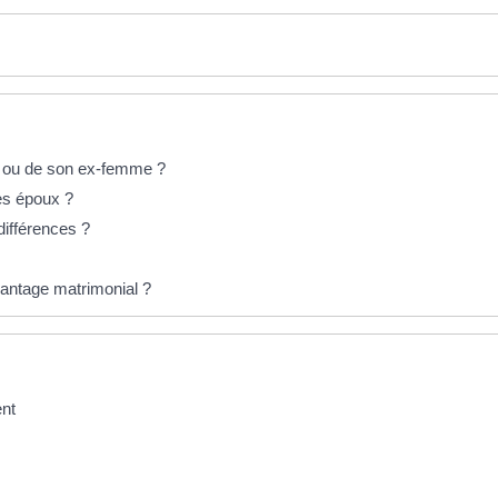
ri ou de son ex-femme ?
des époux ?
différences ?
vantage matrimonial ?
ent