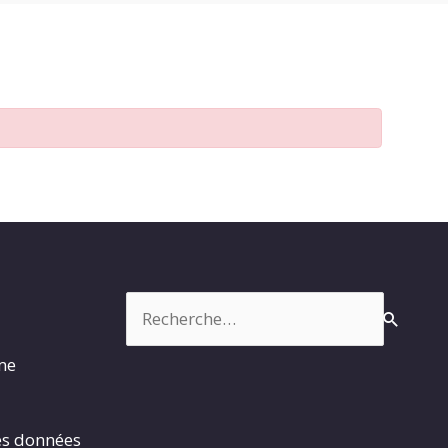
Rechercher :
rme
es données