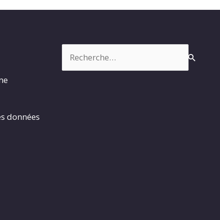
Rechercher :
rme
es données