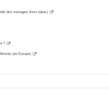
emble des ménages (hors tabac)
re ?
ifférents (en Europe)