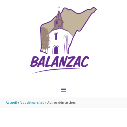
Aller au contenu
Aller au pied de page
MENU
PRINCIPAL
Accueil
Vos démarches
Autres démarches