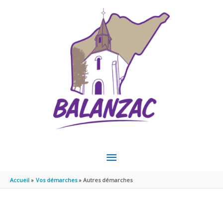
Aller au contenu
Aller au pied de page
MENU
PRINCIPAL
Accueil
Vos démarches
Autres démarches