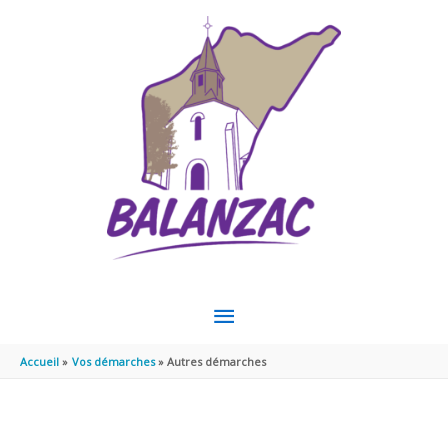
Aller au contenu
Aller au pied de page
MENU
PRINCIPAL
Accueil
Vos démarches
Autres démarches