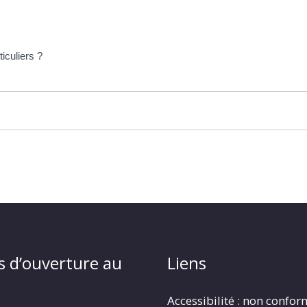
ticuliers ?
s d’ouverture au
Liens
Accessibilité : non confo