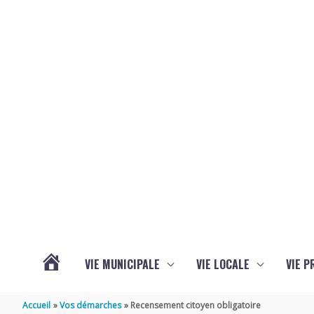
Aller au contenu
Aller au pied de page
VIE MUNICIPALE
VIE LOCALE
VIE P
ACTUALITÉS
Accueil
Vos démarches
Recensement citoyen obligatoire