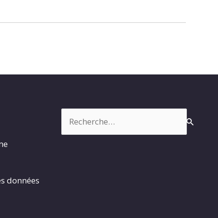
Rechercher :
rme
es données