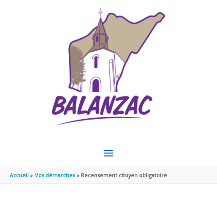
Aller au contenu
Aller au pied de page
MENU
PRINCIPAL
Accueil
Vos démarches
Recensement citoyen obligatoire