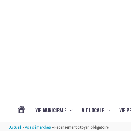
Aller au contenu
Aller au pied de page
VIE MUNICIPALE
VIE LOCALE
VIE P
ACTUALITÉS
Accueil
Vos démarches
Recensement citoyen obligatoire