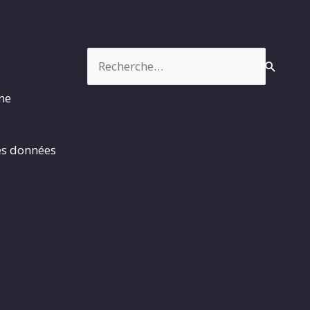
Rechercher :
rme
es données