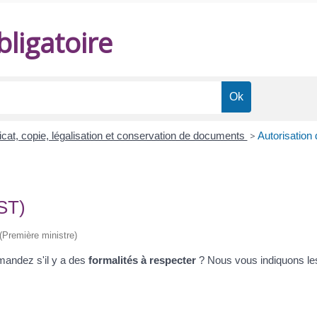
ligatoire
ficat, copie, légalisation et conservation de documents
>
Autorisation 
AST)
 (Première ministre)
andez s'il y a des
formalités à respecter
? Nous vous indiquons les