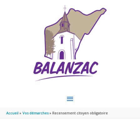
Aller au contenu
Aller au pied de page
MENU
PRINCIPAL
Accueil
Vos démarches
Recensement citoyen obligatoire