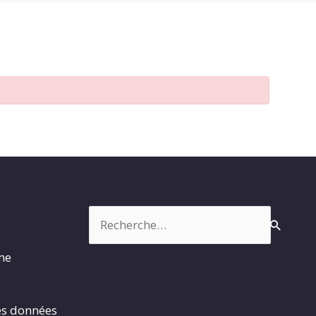
Rechercher :
rme
es données