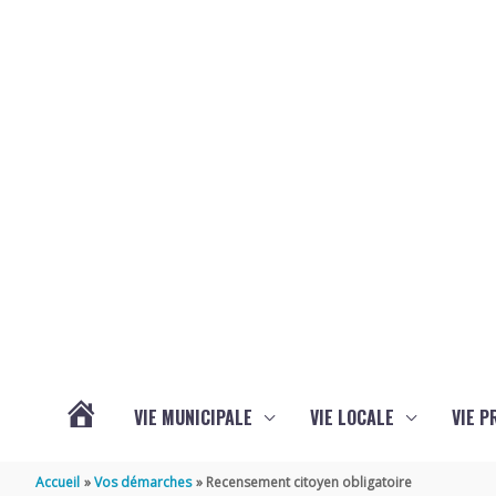
Aller au contenu
Aller au pied de page
VIE MUNICIPALE
VIE LOCALE
VIE P
ACTUALITÉS
Accueil
Vos démarches
Recensement citoyen obligatoire