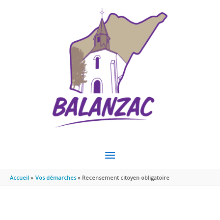
Aller au contenu
Aller au pied de page
MENU
PRINCIPAL
Accueil
Vos démarches
Recensement citoyen obligatoire