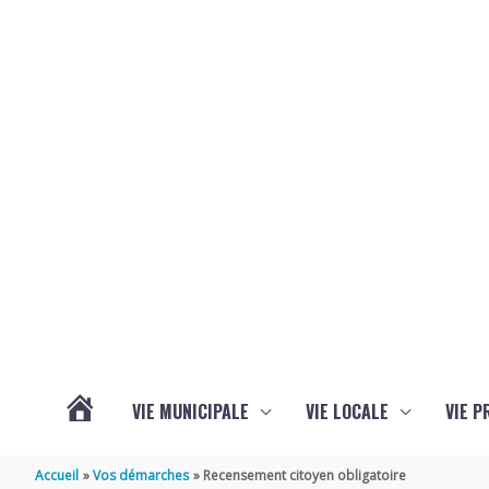
Aller au contenu
Aller au pied de page
VIE MUNICIPALE
VIE LOCALE
VIE P
ACTUALITÉS
Accueil
Vos démarches
Recensement citoyen obligatoire