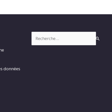
Rechercher :
rme
es données