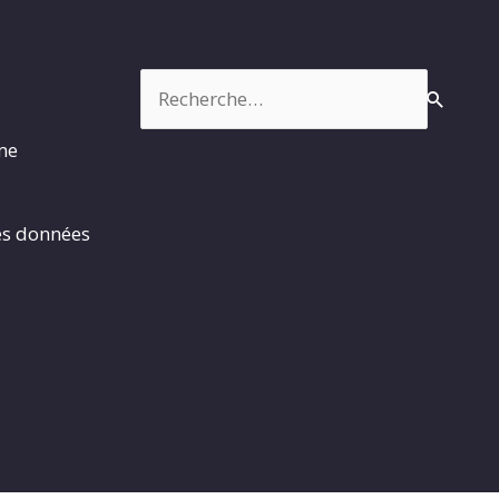
Rechercher :
rme
es données