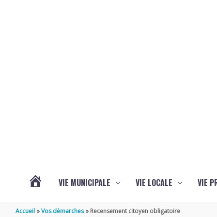
Aller au contenu
Aller au pied de page
VIE MUNICIPALE
VIE LOCALE
VIE P
ACTUALITÉS
Accueil
Vos démarches
Recensement citoyen obligatoire