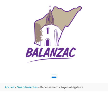
Aller au contenu
Aller au pied de page
MENU
PRINCIPAL
Accueil
Vos démarches
Recensement citoyen obligatoire