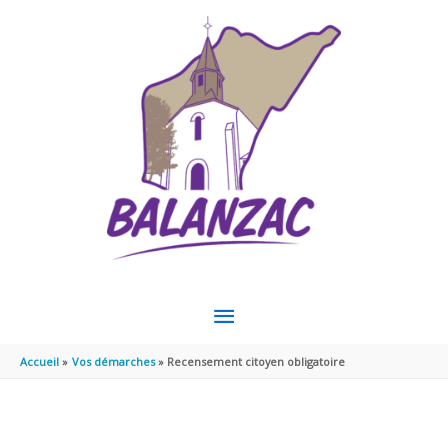
Aller au contenu
Aller au pied de page
MENU
PRINCIPAL
Accueil
Vos démarches
Recensement citoyen obligatoire