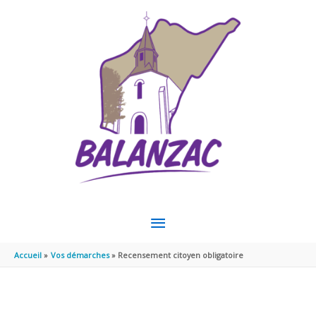
Aller au contenu
Aller au pied de page
MENU
PRINCIPAL
Accueil
Vos démarches
Recensement citoyen obligatoire