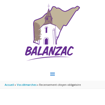
Aller au contenu
Aller au pied de page
MENU
PRINCIPAL
Accueil
Vos démarches
Recensement citoyen obligatoire