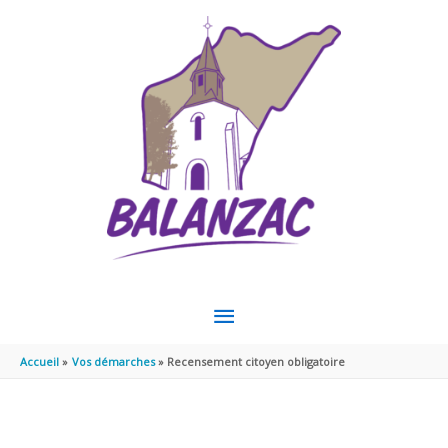
Aller au contenu
Aller au pied de page
MENU
PRINCIPAL
Accueil
Vos démarches
Recensement citoyen obligatoire