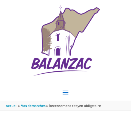
Aller au contenu
Aller au pied de page
MENU
PRINCIPAL
Accueil
Vos démarches
Recensement citoyen obligatoire