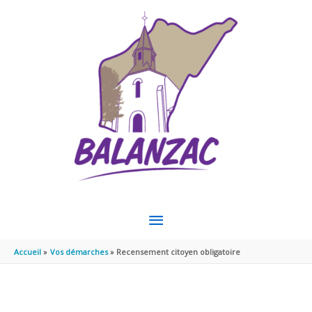
Aller au contenu
Aller au pied de page
MENU
PRINCIPAL
Accueil
Vos démarches
Recensement citoyen obligatoire