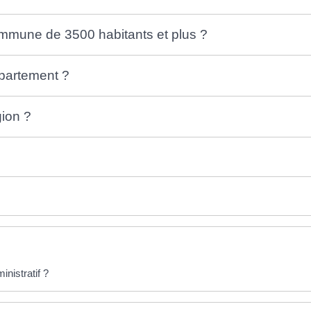
mmune de 3500 habitants et plus ?
partement ?
gion ?
nistratif ?