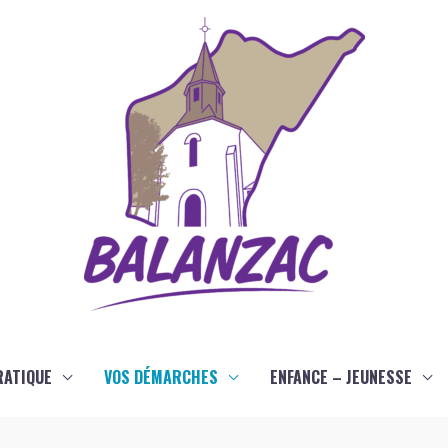
RATIQUE
VOS DÉMARCHES
ENFANCE – JEUNESSE