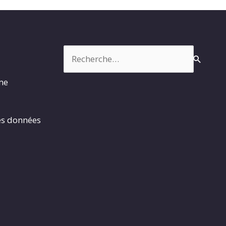
Rechercher :
rme
es données