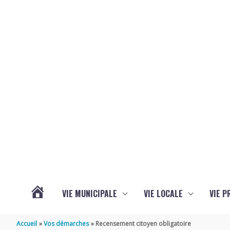
Aller au contenu
Aller au pied de page
VIE MUNICIPALE
VIE LOCALE
VIE P
ACTUALITÉS
Accueil
Vos démarches
Recensement citoyen obligatoire