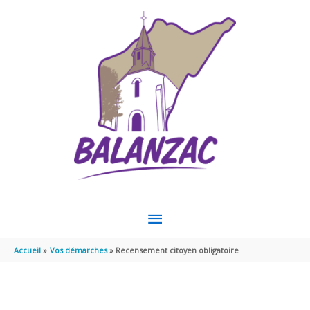
Aller au contenu
Aller au pied de page
MENU
PRINCIPAL
Accueil
Vos démarches
Recensement citoyen obligatoire