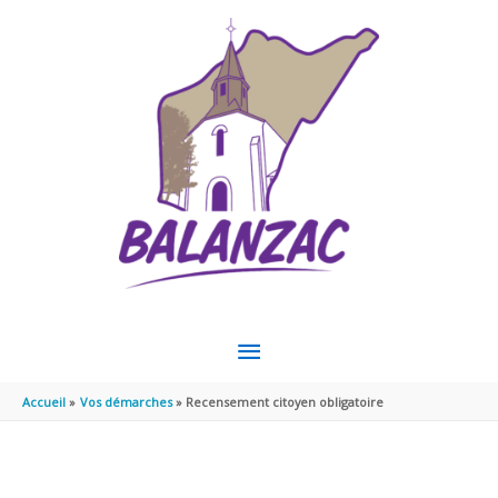
Aller au contenu
Aller au pied de page
MENU
PRINCIPAL
Accueil
Vos démarches
Recensement citoyen obligatoire