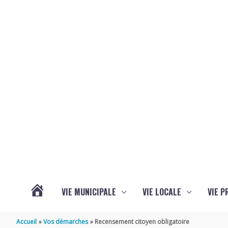
Aller au contenu
Aller au pied de page
VIE MUNICIPALE
VIE LOCALE
VIE P
ACTUALITÉS
Accueil
Vos démarches
Recensement citoyen obligatoire