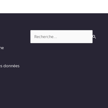
Rechercher :
rme
es données