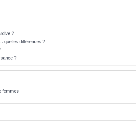
rdive ?
: quelles différences ?
?
issance ?
de femmes